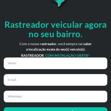
Rastreador veicular
agora
no seu bairro.
Com o nosso
rastreador
, você sempre vai
saber
a localização exata do seu(s) veículo(s)
.
RASTREADOR
COM INSTALAÇÃO GRÁTIS*