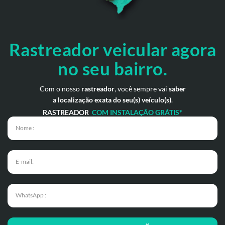
Rastreador veicular
agora
no seu bairro.
Com o nosso
rastreador
, você sempre vai
saber
a localização exata do seu(s) veículo(s)
.
RASTREADOR
COM INSTALAÇÃO GRÁTIS*