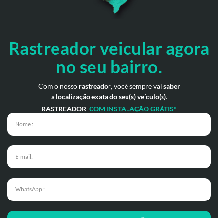
Rastreador veicular
agora
no seu bairro.
Com o nosso
rastreador
, você sempre vai
saber
a localização exata do seu(s) veículo(s)
.
RASTREADOR
COM INSTALAÇÃO GRÁTIS*