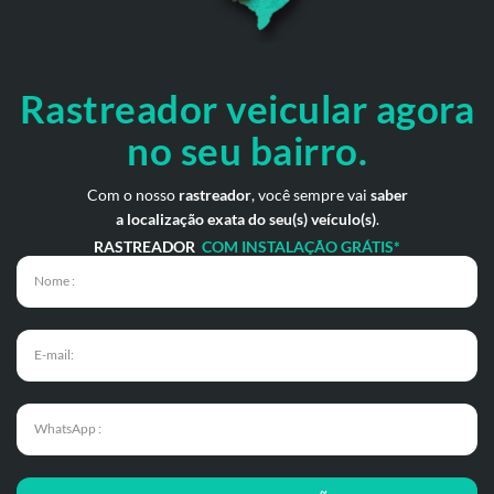
Rastreador veicular
agora
no seu bairro.
Com o nosso
rastreador
, você sempre vai
saber
a localização exata do seu(s) veículo(s)
.
RASTREADOR
COM INSTALAÇÃO GRÁTIS*