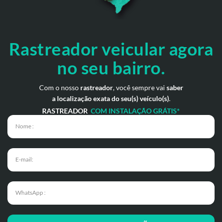
Rastreador veicular
agora
no seu bairro.
Com o nosso
rastreador
, você sempre vai
saber
a localização exata do seu(s) veículo(s)
.
RASTREADOR
COM INSTALAÇÃO GRÁTIS*