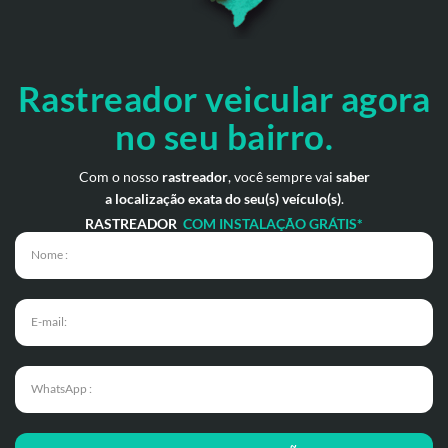
Rastreador veicular
agora
no seu bairro.
Com o nosso
rastreador
, você sempre vai
saber
a localização exata do seu(s) veículo(s)
.
RASTREADOR
COM INSTALAÇÃO GRÁTIS*