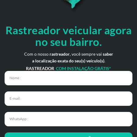
Rastreador veicular
agora
no seu bairro.
Com o nosso
rastreador
, você sempre vai
saber
a localização exata do seu(s) veículo(s)
.
RASTREADOR
COM INSTALAÇÃO GRÁTIS*