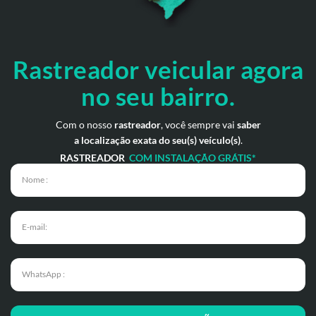
Rastreador veicular
agora
no seu bairro.
Com o nosso
rastreador
, você sempre vai
saber
a localização exata do seu(s) veículo(s)
.
RASTREADOR
COM INSTALAÇÃO GRÁTIS*