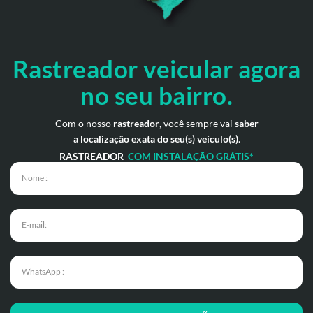
Rastreador veicular
agora
no seu bairro.
Com o nosso
rastreador
, você sempre vai
saber
a localização exata do seu(s) veículo(s)
.
RASTREADOR
COM INSTALAÇÃO GRÁTIS*