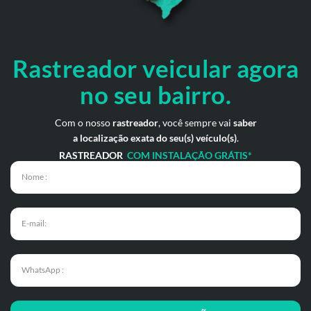
Rastreador veicular
agora
no seu bairro.
Com o nosso
rastreador
, você sempre vai
saber
a localização exata do seu(s) veículo(s)
.
RASTREADOR
COM INSTALAÇÃO GRÁTIS*