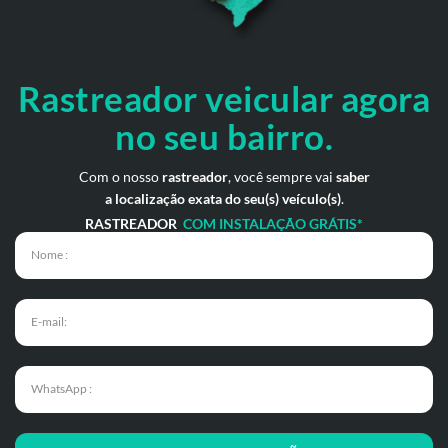
Rastreador veicular
agora
no seu bairro.
Com o nosso
rastreador
, você sempre vai
saber
a localização exata do seu(s) veículo(s)
.
RASTREADOR
COM INSTALAÇÃO GRÁTIS*