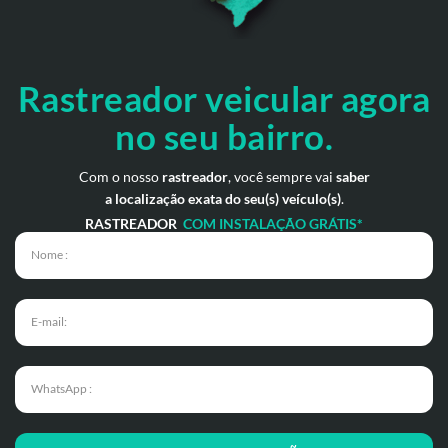
Rastreador veicular
agora
no seu bairro.
Com o nosso
rastreador
, você sempre vai
saber
a localização exata do seu(s) veículo(s)
.
RASTREADOR
COM INSTALAÇÃO GRÁTIS*