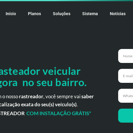
Início
Planos
Soluções
Sistema
Notícias
asteador veicular
gora no seu bairro.
 o nosso
rastreador
, você sempre vai
saber
calização exata do seu(s) veículo(s)
.
STREADOR
COM INSTALAÇÃO GRÁTIS*