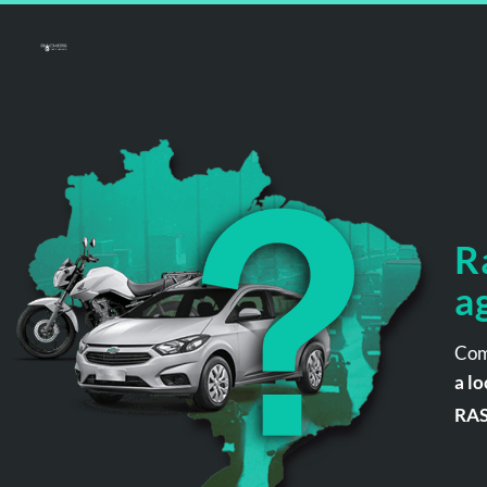
R
a
Com
a lo
RA