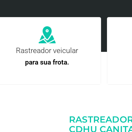
Rastreador veicular
para sua frota.
Gere
Gestão Eficiente | Telemetria Completa avançada
RASTREADOR
Entre em contato
CDHU CANIT