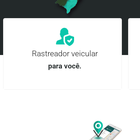
Rastreador veicular
para você.
Aplicativo Android e iOS | Acesso ilimitado Central
24Hrs
Entre em contato