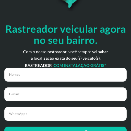
Rastreador veicular
agora
no seu bairro.
Com o nosso
rastreador
, você sempre vai
saber
a localização exata do seu(s) veículo(s)
.
RASTREADOR
COM INSTALAÇÃO GRÁTIS*