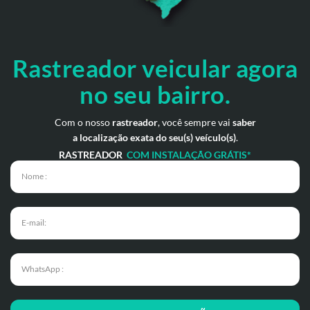
Rastreador veicular
agora
no seu bairro.
Com o nosso
rastreador
, você sempre vai
saber
a localização exata do seu(s) veículo(s)
.
RASTREADOR
COM INSTALAÇÃO GRÁTIS*