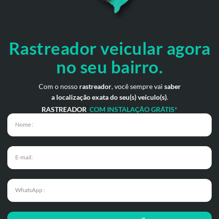
Rastreador veicular
agora
no seu bairro.
Com o nosso
rastreador
, você sempre vai
saber
a localização exata do seu(s) veículo(s)
.
RASTREADOR
COM INSTALAÇÃO GRÁTIS*