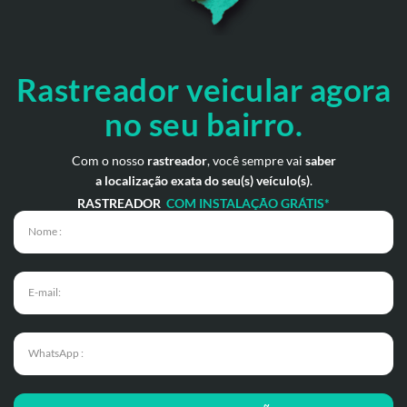
Rastreador veicular
agora
no seu bairro.
Com o nosso
rastreador
, você sempre vai
saber
a localização exata do seu(s) veículo(s)
.
RASTREADOR
COM INSTALAÇÃO GRÁTIS*