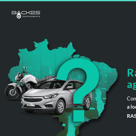
R
a
Com
a lo
RA