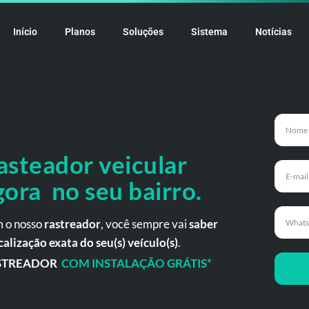
Início
Planos
Soluções
Sistema
Notícias
asteador veicular
gora no seu bairro.
 o nosso
rastreador
, você sempre vai
saber
calização exata do seu(s) veículo(s)
.
STREADOR
COM INSTALAÇÃO GRÁTIS*