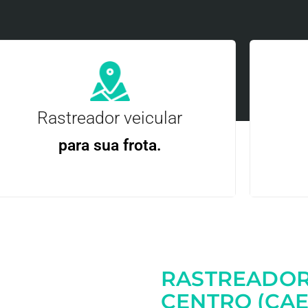
Rastreador veicular
para sua frota.
Gere
Gestão Eficiente | Telemetria Completa avançada
RASTREADOR
Entre em contato
CENTRO (CA