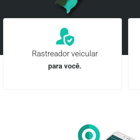
Rastreador veicular
para você.
Aplicativo Android e iOS | Acesso ilimitado Central
24Hrs
Entre em contato