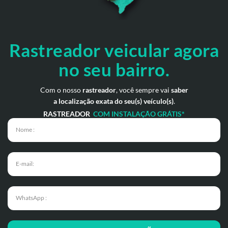
Rastreador veicular
agora
no seu bairro.
Com o nosso
rastreador
, você sempre vai
saber
a localização exata do seu(s) veículo(s)
.
RASTREADOR
COM INSTALAÇÃO GRÁTIS*