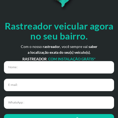
Rastreador veicular
agora
no seu bairro.
Com o nosso
rastreador
, você sempre vai
saber
a localização exata do seu(s) veículo(s)
.
RASTREADOR
COM INSTALAÇÃO GRÁTIS*