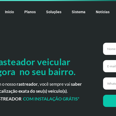
Início
Planos
Soluções
Sistema
Notícias
asteador veicular
gora no seu bairro.
 o nosso
rastreador
, você sempre vai
saber
calização exata do seu(s) veículo(s)
.
STREADOR
COM INSTALAÇÃO GRÁTIS*