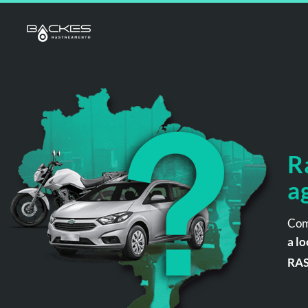
R
a
Com
a lo
RA