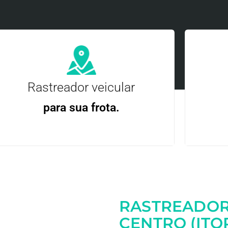
Rastreador veicular
para sua frota.
Gere
Gestão Eficiente | Telemetria Completa avançada
RASTREADOR
Entre em contato
CENTRO (IT