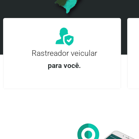
Rastreador veicular
para você.
Aplicativo Android e iOS | Acesso ilimitado Central
24Hrs
Entre em contato