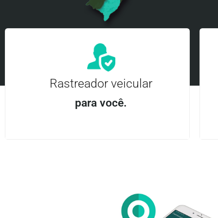
Rastreador veicular
para você.
Aplicativo Android e iOS | Acesso ilimitado Central
24Hrs
Entre em contato