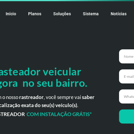
Início
Planos
Soluções
Sistema
Notícias
asteador veicular
gora no seu bairro.
 o nosso
rastreador
, você sempre vai
saber
calização exata do seu(s) veículo(s)
.
STREADOR
COM INSTALAÇÃO GRÁTIS*