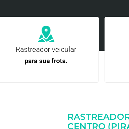
Rastreador veicular
para sua frota.
Gere
Gestão Eficiente | Telemetria Completa avançada
RASTREADOR
Entre em contato
CENTRO (PIR