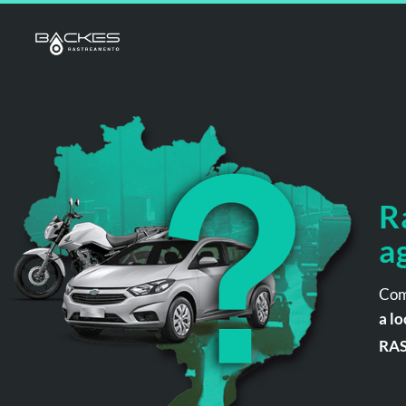
R
a
Com
a lo
RA