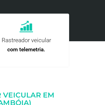
Rastreador veicular
com telemetria.
ncie, controle e otimize a sua frota com
nossa tecnologia.
 VEICULAR EM
AMBÓIA)
Entre em contato