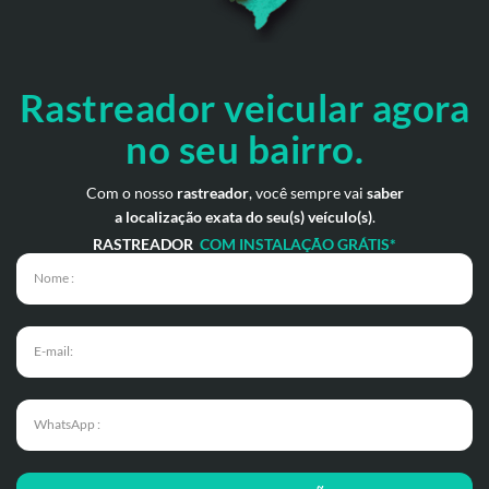
Rastreador veicular
agora
no seu bairro.
Com o nosso
rastreador
, você sempre vai
saber
a localização exata do seu(s) veículo(s)
.
RASTREADOR
COM INSTALAÇÃO GRÁTIS*