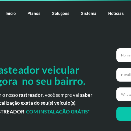
Início
Planos
Soluções
Sistema
Notícias
asteador veicular
gora no seu bairro.
 o nosso
rastreador
, você sempre vai
saber
calização exata do seu(s) veículo(s)
.
STREADOR
COM INSTALAÇÃO GRÁTIS*