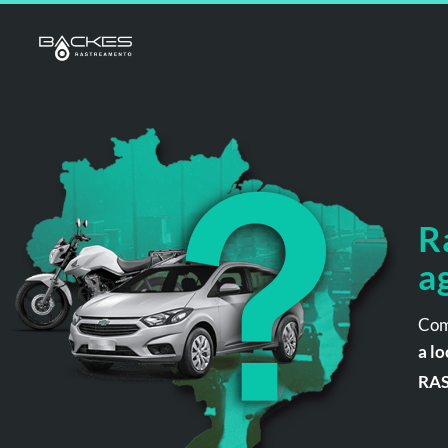
R
a
Com
a lo
RA