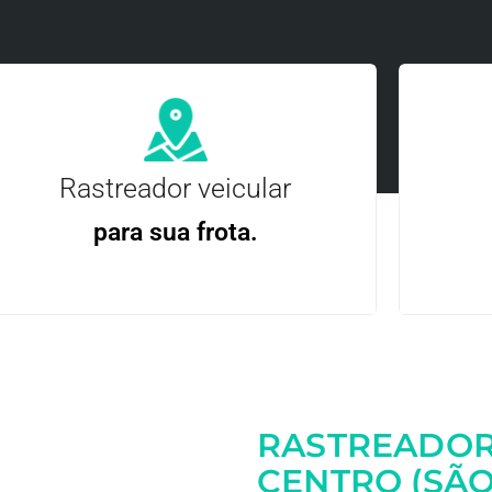
Rastreador veicular
para sua frota.
Gere
Gestão Eficiente | Telemetria Completa avançada
RASTREADOR
Entre em contato
CENTRO (SÃO