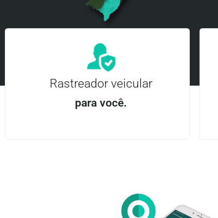
Rastreador veicular
para você.
Aplicativo Android e iOS | Acesso ilimitado Central
24Hrs
Entre em contato