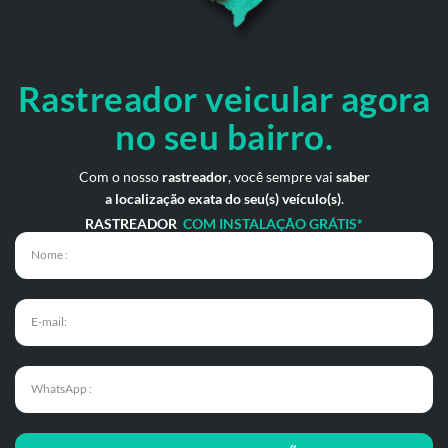
Rastreador veicular
agora
no seu bairro.
Com o nosso
rastreador
, você sempre vai
saber
a localização exata do seu(s) veículo(s)
.
RASTREADOR
COM INSTALAÇÃO GRÁTIS*