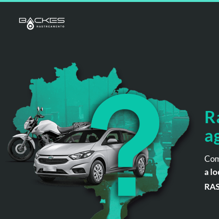
R
a
Com
a lo
RA