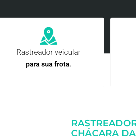
Rastreador veicular
para sua frota.
Gere
Gestão Eficiente | Telemetria Completa avançada
RASTREADOR
Entre em contato
CHÁCARA DA