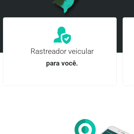
Rastreador veicular
para você.
Aplicativo Android e iOS | Acesso ilimitado Central
24Hrs
Entre em contato