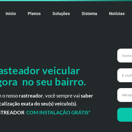
Início
Planos
Soluções
Sistema
Notícias
asteador veicular
gora no seu bairro.
 o nosso
rastreador
, você sempre vai
saber
calização exata do seu(s) veículo(s)
.
STREADOR
COM INSTALAÇÃO GRÁTIS*