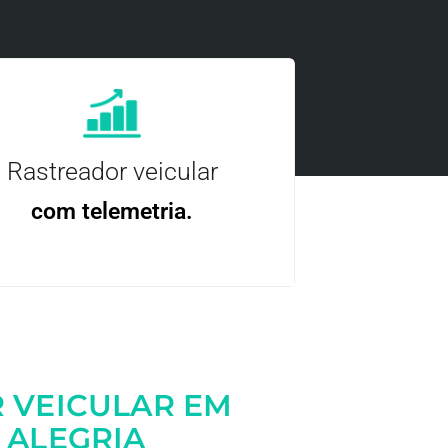
Rastreador veicular
com telemetria.
ncie, controle e otimize a sua frota com
nossa tecnologia.
 VEICULAR EM
 ALEGRIA
Entre em contato