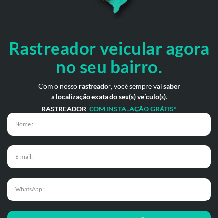
Rastreador veicular
agora
no seu bairro.
Com o nosso
rastreador
, você sempre vai
saber
a localização exata do seu(s) veículo(s)
.
RASTREADOR
COM INSTALAÇÃO GRÁTIS*