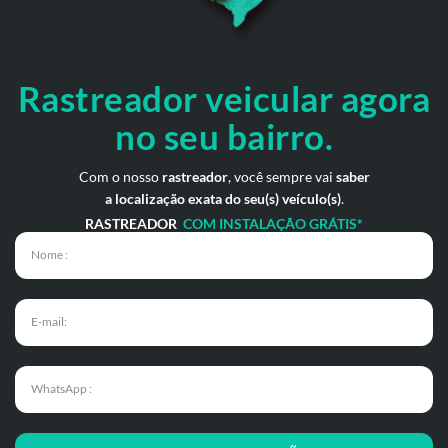
Rastreador veicular
agora
no seu bairro.
Com o nosso
rastreador
, você sempre vai
saber
a localização exata do seu(s) veículo(s)
.
RASTREADOR
COM INSTALAÇÃO GRÁTIS*