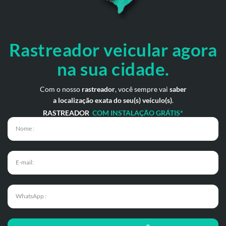
Rastreador veicular
agora
na sua cidade.
Com o nosso
rastreador
, você sempre vai
saber
a localização exata do seu(s) veículo(s)
.
RASTREADOR
COM INSTALAÇÃO GRÁTIS*