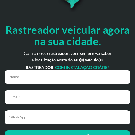
Rastreador veicular
agora
na sua cidade.
Com o nosso
rastreador
, você sempre vai
saber
a localização exata do seu(s) veículo(s)
.
RASTREADOR
COM INSTALAÇÃO GRÁTIS*