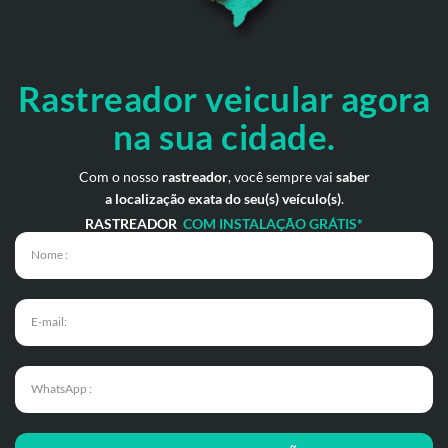
Rastreador veicular
agora
na sua cidade.
Com o nosso
rastreador
, você sempre vai
saber
a localização exata do seu(s) veículo(s)
.
RASTREADOR
COM INSTALAÇÃO GRÁTIS*