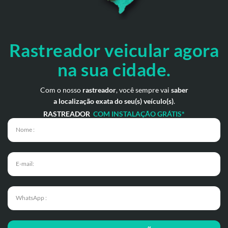
Rastreador veicular
agora
na sua cidade.
Com o nosso
rastreador
, você sempre vai
saber
a localização exata do seu(s) veículo(s)
.
RASTREADOR
COM INSTALAÇÃO GRÁTIS*