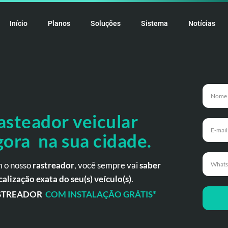
Início
Planos
Soluções
Sistema
Notícias
asteador veicular
gora na sua cidade.
 o nosso
rastreador
, você sempre vai
saber
calização exata do seu(s) veículo(s)
.
STREADOR
COM INSTALAÇÃO GRÁTIS*