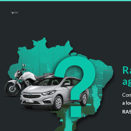
R
a
Com
a lo
RA