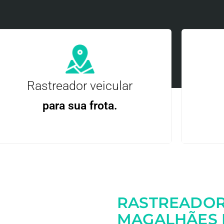
Rastreador veicular
para sua frota.
Gere
Gestão Eficiente | Telemetria Completa avançada
RASTREADOR
Entre em contato
MAGALHÃES 