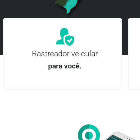
Rastreador veicular
para você.
Aplicativo Android e iOS | Acesso ilimitado Central
24Hrs
Entre em contato