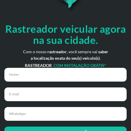
Rastreador veicular
agora
na sua cidade.
Com o nosso
rastreador
, você sempre vai
saber
a localização exata do seu(s) veículo(s)
.
RASTREADOR
COM INSTALAÇÃO GRÁTIS*