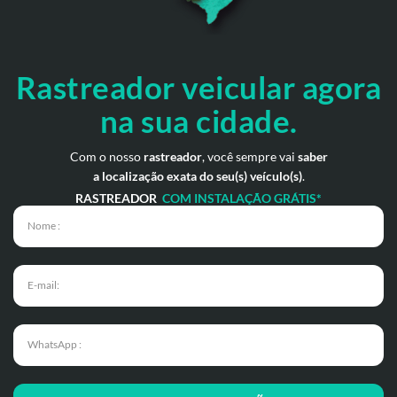
Rastreador veicular
agora
na sua cidade.
Com o nosso
rastreador
, você sempre vai
saber
a localização exata do seu(s) veículo(s)
.
RASTREADOR
COM INSTALAÇÃO GRÁTIS*