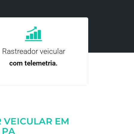
Rastreador veicular
com telemetria.
ncie, controle e otimize a sua frota com
nossa tecnologia.
 VEICULAR EM
 PA
Entre em contato