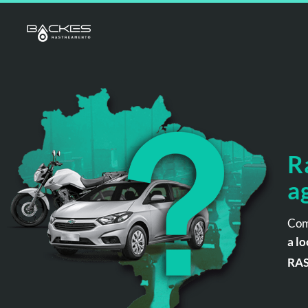
R
a
Com
a lo
RA