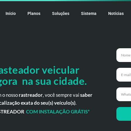
Início
Planos
Soluções
Sistema
Notícias
asteador veicular
gora na sua cidade.
 o nosso
rastreador
, você sempre vai
saber
calização exata do seu(s) veículo(s)
.
STREADOR
COM INSTALAÇÃO GRÁTIS*