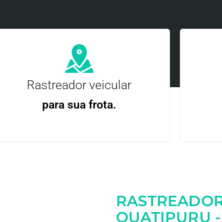
Rastreador veicular
para sua frota.
Gere
Gestão Eficiente | Telemetria Completa avançada
RASTREADOR
Entre em contato
QUATIPURU -