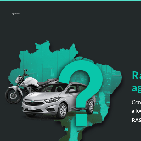
R
a
Com
a lo
RA