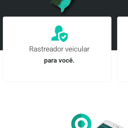
Rastreador veicular
para você.
Aplicativo Android e iOS | Acesso ilimitado Central
24Hrs
Entre em contato