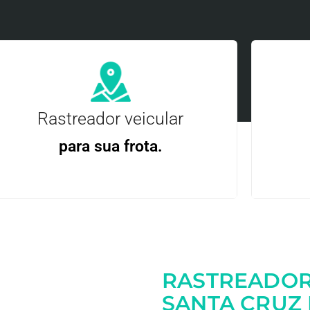
Rastreador veicular
para sua frota.
Gere
Gestão Eficiente | Telemetria Completa avançada
RASTREADOR
Entre em contato
SANTA CRUZ 