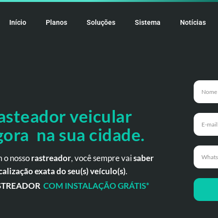
Início
Planos
Soluções
Sistema
Notícias
asteador veicular
gora na sua cidade.
 o nosso
rastreador
, você sempre vai
saber
calização exata do seu(s) veículo(s)
.
STREADOR
COM INSTALAÇÃO GRÁTIS*