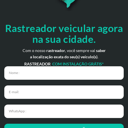
Rastreador veicular
agora
na sua cidade.
Com o nosso
rastreador
, você sempre vai
saber
a localização exata do seu(s) veículo(s)
.
RASTREADOR
COM INSTALAÇÃO GRÁTIS*