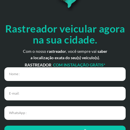
Rastreador veicular
agora
na sua cidade.
Com o nosso
rastreador
, você sempre vai
saber
a localização exata do seu(s) veículo(s)
.
RASTREADOR
COM INSTALAÇÃO GRÁTIS*