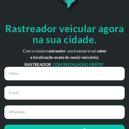
Rastreador veicular
agora
na sua cidade.
Com o nosso
rastreador
, você sempre vai
saber
a localização exata do seu(s) veículo(s)
.
RASTREADOR
COM INSTALAÇÃO GRÁTIS*