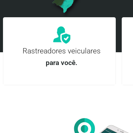
Rastreadores veiculares
para você.
Aplicativo Android e iOS | Acesso ilimitado Central
24Hrs
Entre em contato