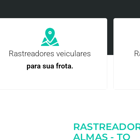
Rastreadores veiculares
R
para sua frota.
Gere
Gestão Eficiente | Telemetria Completa avançada
RASTREADOR
Entre em contato
ALMAS - TO