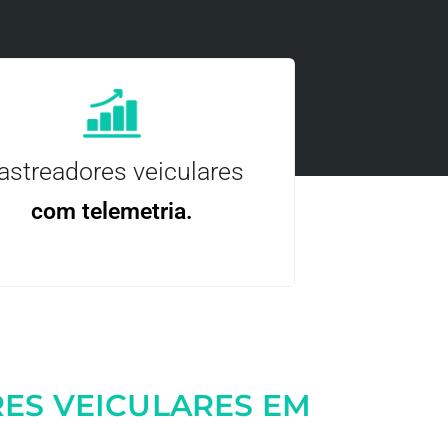
astreadores veiculares
com telemetria.
ncie, controle e otimize a sua frota com
nossa tecnologia.
ES VEICULARES EM
Entre em contato