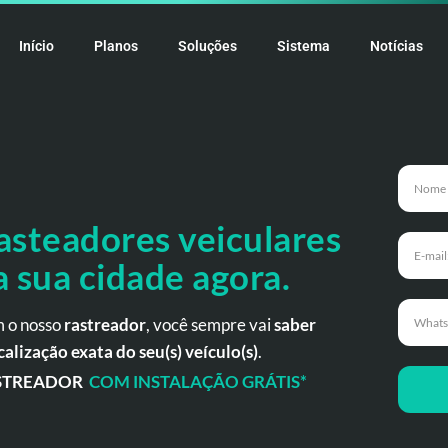
Início
Planos
Soluções
Sistema
Notícias
asteadores veiculares
a
sua cidade agora.
 o nosso
rastreador
, você sempre vai
saber
calização exata do seu(s) veículo(s)
.
STREADOR
COM INSTALAÇÃO GRÁTIS*