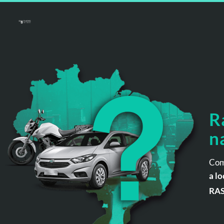
R
n
Com
a lo
RA