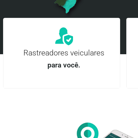
Rastreadores veiculares
para você.
Aplicativo Android e iOS | Acesso ilimitado Central
24Hrs
Entre em contato