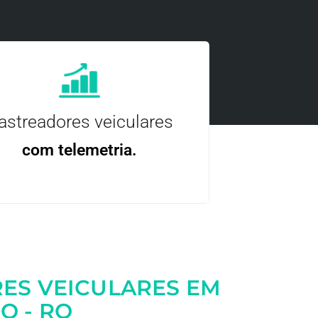
astreadores veiculares
com telemetria.
ncie, controle e otimize a sua frota com
nossa tecnologia.
ES VEICULARES EM
O - RO
Entre em contato