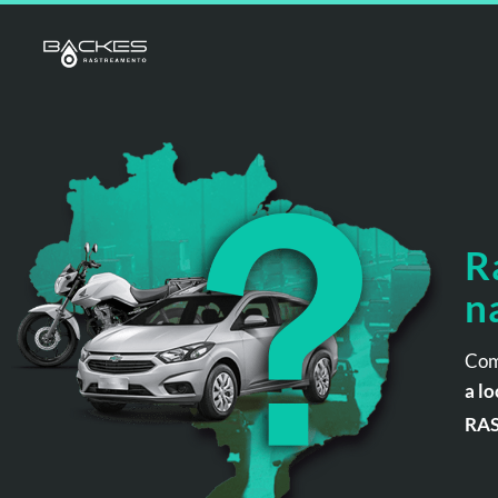
R
n
Com
a lo
RA