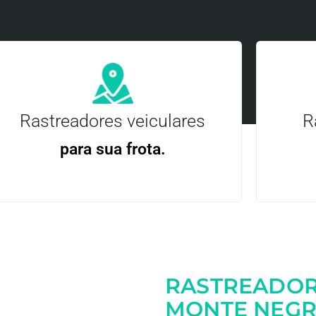
Rastreadores veiculares
R
para sua frota.
Gere
Gestão Eficiente | Telemetria Completa avançada
RASTREADOR
Entre em contato
MONTE NEGR