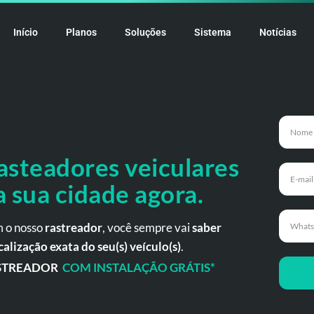
Início
Planos
Soluções
Sistema
Notícias
asteadores veiculares
a
sua cidade agora.
 o nosso
rastreador
, você sempre vai
saber
calização exata do seu(s) veículo(s)
.
STREADOR
COM INSTALAÇÃO GRÁTIS*